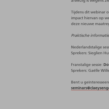
afwezig is wegens zi
Tijdens dit webinar 
impact hiervan op we
deze nieuwe maatrege
Praktische informati
Nederlandstalige ses
Sprekers: Sieglien 
Franstalige sessie:
Do
Sprekers: Gaëlle Wil
Bent u geïnteresseer
seminars@claeysenge