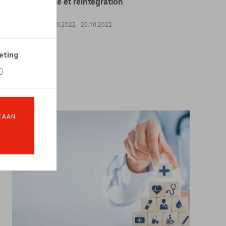
transparence et réintégration
EVENTS
20.10.2022
-
20.10.2022
LEES MEER
eting
TAAN