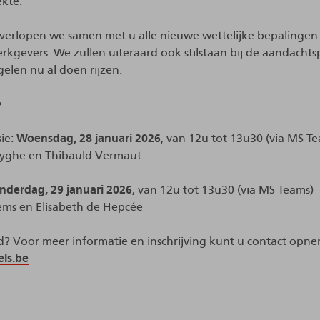
ekte.
overlopen we samen met u alle nieuwe wettelijke bepalingen
rkgevers. We zullen uiteraard ook stilstaan bij de aandacht
len nu al doen rijzen.
e
sie:
Woensdag, 28 januari 2026
, van 12u tot 13u30 (via MS T
Huyghe en Thibauld Vermaut
nderdag, 29 januari 2026
, van 12u tot 13u30 (via MS Teams)
lems en Elisabeth de Hepcée
d? Voor meer informatie en inschrijving kunt u contact opn
ls.be