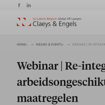
Social
media
Kruimelpad
HOME
NIEUWS & EVENTS
WEBINAR | RE-INTEGR
Webinar | Re-integ
arbeidsongeschikt
maatregelen