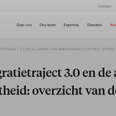
Contact
Over ons
Ons team
Expertise
Diensten
Nie
ATIETRAJECT 3.0 EN DE AANPAK VAN ARBEIDSONGESCHIKTHEID: OVERZ
ratietraject 3.0 en d
heid: overzicht van 