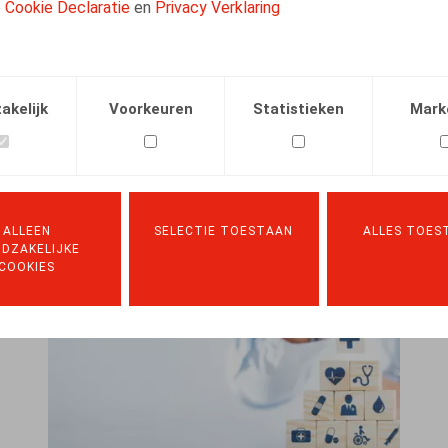
transparantie en re-integratie
e
Cookie Declaratie
en
Privacy Verklaring
EVENTS
20.10.2022
-
20.10.2022
LEES MEER
akelijk
Voorkeuren
Statistieken
Mark
ALLEEN
SELECTIE TOESTAAN
ALLES TOES
DZAKELIJKE
COOKIES