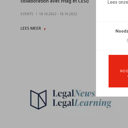
collaboration avec Htag et CESI)
Lees onz
EVENTS
18.10.2022
-
18.10.2022
LEES MEER
Noodz
NOO