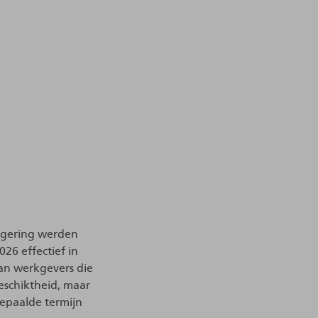
regering werden
26 effectief in
an werkgevers die
eschiktheid, maar
epaalde termijn