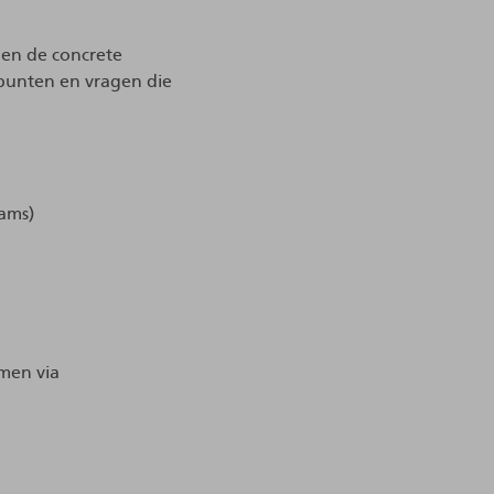
 en de concrete
spunten en vragen die
eams)
emen via