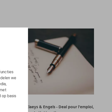
functies
 delen we
dia,
 met
d op basis
Webinaire Claeys & Engels - Deal pour l’emploi,