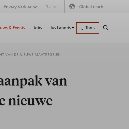
Secondary
NL
Global reach
Privacy Verklaring
Main
menu
uws & Events
Jobs
Ius Laboris
Tools
ZOEKEN
naviga
ICHT VAN DE NIEUWE MAATREGELEN
e aanpak van
de nieuwe