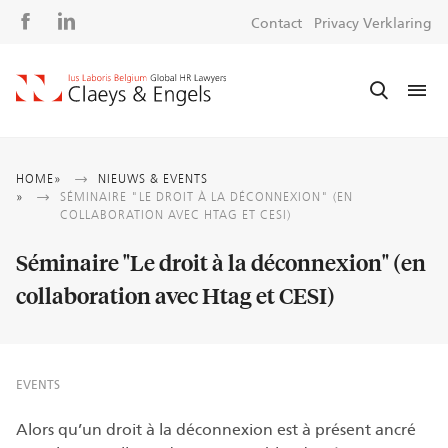
Social
S
Contact
Privacy Verklaring
media
m
Kruimelpad
HOME
NIEUWS & EVENTS
SÉMINAIRE "LE DROIT À LA DÉCONNEXION" (EN
COLLABORATION AVEC HTAG ET CESI)
Séminaire "Le droit à la déconnexion" (en
collaboration avec Htag et CESI)
EVENTS
Alors qu’un droit à la déconnexion est à présent ancré