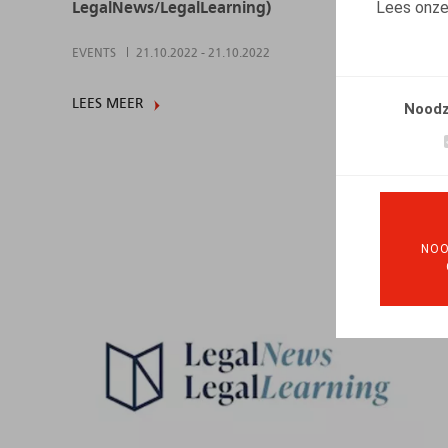
Lees onz
LegalNews/LegalLearning)
EVENTS
21.10.2022
-
21.10.2022
LEES MEER
Noodz
NOO