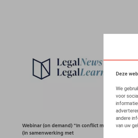
Deze web
We gebrui
voor soci
informatie
advertere
andere inf
van uw geb
Webinar (on demand) "In conflict met de RSZ"
(in samenwerking met