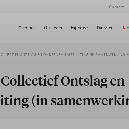
Contact
Over ons
Ons team
Expertise
Diensten
Nie
COLLECTIEF ONTSLAG EN ONDERNEMINGSSLUITING (IN SAMENWERKING M
Collectief Ontslag en
ting (in samenwerki