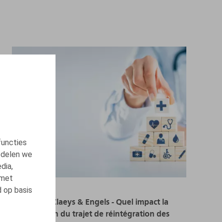
functies
 delen we
dia,
 met
d op basis
Webinaire Claeys & Engels - Quel impact la
modification du trajet de réintégration des