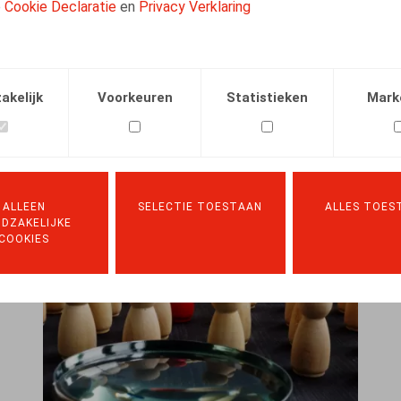
e
Cookie Declaratie
en
Privacy Verklaring
zieken op uw onderneming?
EVENTS
09.11.2022
-
09.11.2022
LEES MEER
akelijk
Voorkeuren
Statistieken
Mark
ALLEEN
SELECTIE TOESTAAN
ALLES TOES
DZAKELIJKE
COOKIES