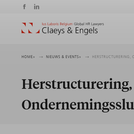
Social
media
Kruimelpad
HOME
NIEUWS & EVENTS
HERSTRUCTURERING, 
Herstructurering, 
Ondernemingsslui