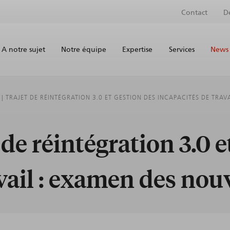
Contact
D
A notre sujet
Notre équipe
Expertise
Services
News 
 | TRAJET DE RÉINTÉGRATION 3.0 ET GESTION DES INCAPACITÉS DE TRA
 de réintégration 3.0 e
avail : examen des nou