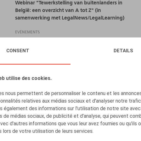
Webinar "Tewerkstelling van buitenlanders in
België: een overzicht van A tot Z" (in
samenwerking met LegalNews/LegalLearning)
EVÈNEMENTS
LIRE PLUS
CONSENT
DETAILS
eb utilise des cookies.
s nous permettent de personnaliser le contenu et les annonces,
onnalités relatives aux médias sociaux et d'analyser notre trafi
 également des informations sur l'utilisation de notre site avec
s de médias sociaux, de publicité et d'analyse, qui peuvent com
avec d'autres informations que vous leur avez fournies ou qu'ils 
 lors de votre utilisation de leurs services.