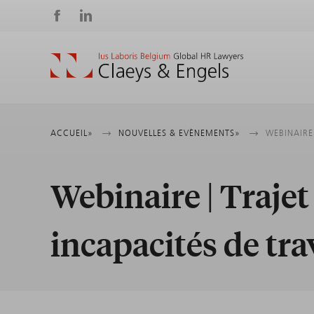
Social
media
Fil
ACCUEIL
NOUVELLES & EVÈNEMENTS
WEBINAIRE
d'Ariane
Webinaire | Trajet
incapacités de tr