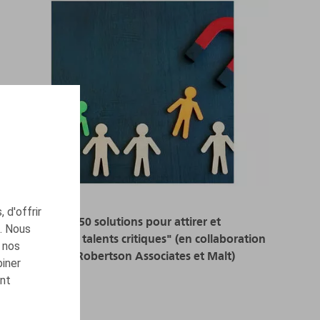
 d'offrir
Séminaire "50 solutions pour attirer et
c. Nous
engager les talents critiques" (en collaboration
 nos
avec Htag, Robertson Associates et Malt)
biner
ont
EVÈNEMENTS