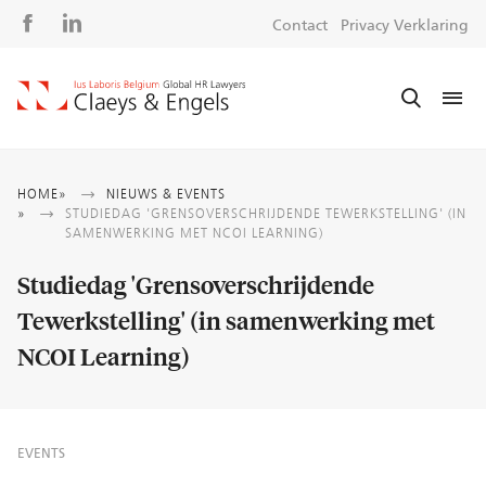
Social
S
Contact
Privacy Verklaring
media
m
Kruimelpad
HOME
NIEUWS & EVENTS
STUDIEDAG 'GRENSOVERSCHRIJDENDE TEWERKSTELLING' (IN
SAMENWERKING MET NCOI LEARNING)
Studiedag 'Grensoverschrijdende
Tewerkstelling' (in samenwerking met
NCOI Learning)
EVENTS