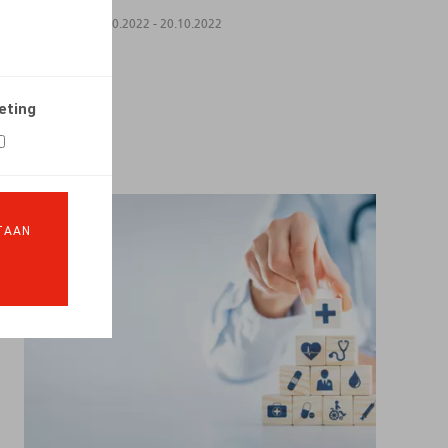
EVENTS
20.10.2022
-
20.10.2022
LEES MEER
eting
TAAN