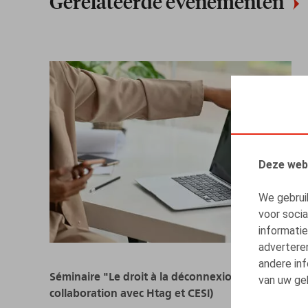
Gerelateerde evenementen
Deze web
We gebrui
voor soci
informatie
advertere
andere inf
Séminaire "Le droit à la déconnexion" (en
van uw geb
collaboration avec Htag et CESI)