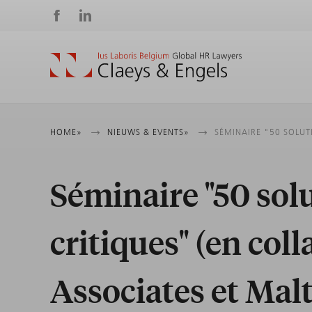
Social
media
Kruimelpad
HOME
NIEUWS & EVENTS
SÉMINAIRE "50 SOLUT
Séminaire "50 solu
critiques" (en col
Associates et Malt