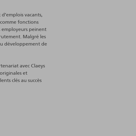
 d’emplois vacants,
és comme fonctions
les employeurs peinent
crutement. Malgré les
es au développement de
tenariat avec Claeys
originales et
ents clés au succès