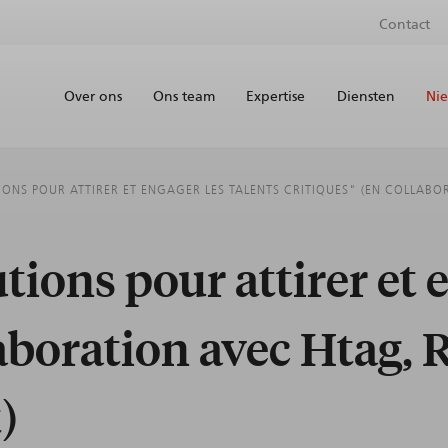
Contact
Over ons
Ons team
Expertise
Diensten
Nie
IONS POUR ATTIRER ET ENGAGER LES TALENTS CRITIQUES" (EN COLLABO
tions pour attirer et 
laboration avec Htag,
)