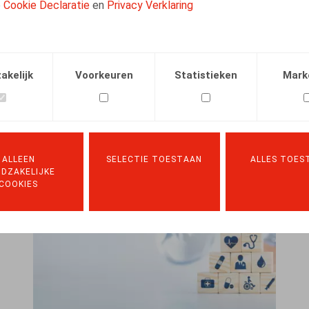
e
Cookie Declaratie
en
Privacy Verklaring
EVENTS
20.10.2022
-
20.10.2022
LEES MEER
akelijk
Voorkeuren
Statistieken
Mark
ALLEEN
SELECTIE TOESTAAN
ALLES TOES
DZAKELIJKE
COOKIES