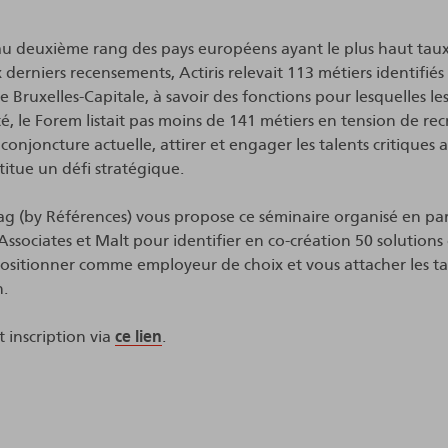
 au deuxième rang des pays européens ayant le plus haut taux
 derniers recensements, Actiris relevait 113 métiers identifi
e Bruxelles-Capitale, à savoir des fonctions pour lesquelles 
té, le Forem listait pas moins de 141 métiers en tension de re
la conjoncture actuelle, attirer et engager les talents critiqu
titue un défi stratégique.
tag (by Références) vous propose ce séminaire organisé en par
ssociates et Malt pour identifier en co-création 50 solutions 
ositionner comme employeur de choix et vous attacher les tal
n.
t inscription via
ce lien
.