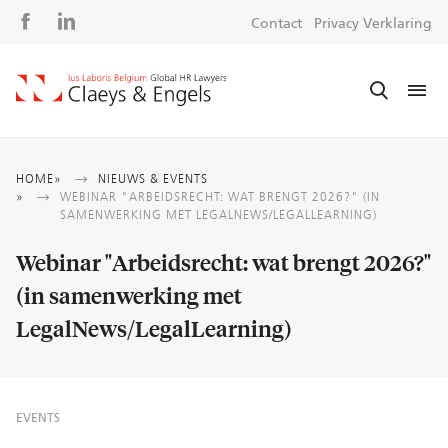
Social
S
Contact
Privacy Verklaring
media
m
Kruimelpad
HOME
NIEUWS & EVENTS
WEBINAR "ARBEIDSRECHT: WAT BRENGT 2026?" (IN
SAMENWERKING MET LEGALNEWS/LEGALLEARNING)
Webinar "Arbeidsrecht: wat brengt 2026?"
(in samenwerking met
LegalNews/LegalLearning)
EVENTS