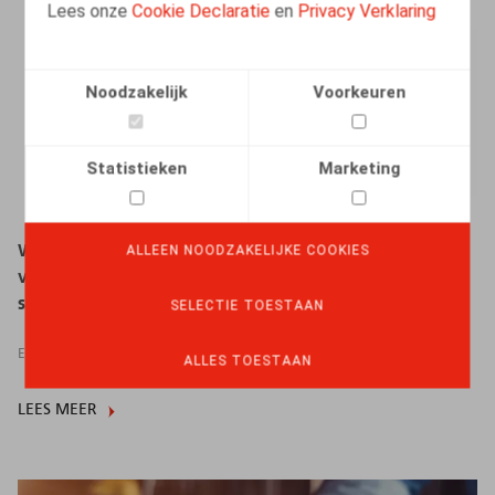
Lees onze
Cookie Declaratie
en
Privacy Verklaring
Noodzakelijk
Voorkeuren
Statistieken
Marketing
Webinar "Beroep doen op externe dienstverleners : 6
ALLEEN NOODZAKELIJKE COOKIES
valstrikken (en tips om die te ontlopen)" (in
samenwerking met LegalNews/LegalLearning)
SELECTIE TOESTAAN
EVENTS
25.11.2022
-
25.11.2022
ALLES TOESTAAN
LEES MEER