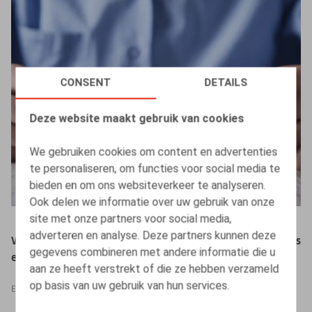
CONSENT
DETAILS
Deze website maakt gebruik van cookies
We gebruiken cookies om content en advertenties
te personaliseren, om functies voor social media te
bieden en om ons websiteverkeer te analyseren.
Ook delen we informatie over uw gebruik van onze
site met onze partners voor social media,
adverteren en analyse. Deze partners kunnen deze
Webinaire Claeys & Engels - Transposition des directives
gegevens combineren met andere informatie die u
européennes 2019/1152 et 2019/1158 en droit belge
aan ze heeft verstrekt of die ze hebben verzameld
op basis van uw gebruik van hun services.
EVENTS
24.11.2022
-
24.11.2022