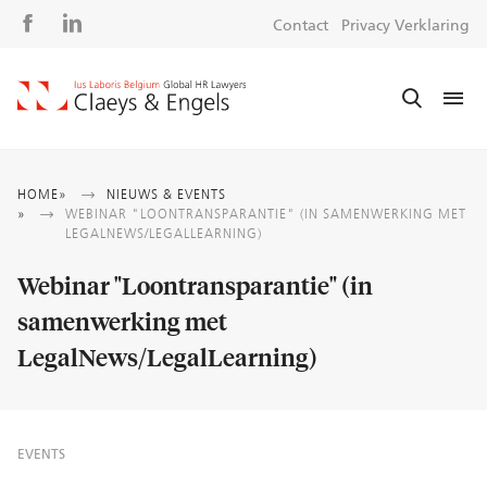
Social
S
Contact
Privacy Verklaring
media
m
Kruimelpad
HOME
NIEUWS & EVENTS
WEBINAR "LOONTRANSPARANTIE" (IN SAMENWERKING MET
LEGALNEWS/LEGALLEARNING)
Webinar "Loontransparantie" (in
samenwerking met
LegalNews/LegalLearning)
EVENTS