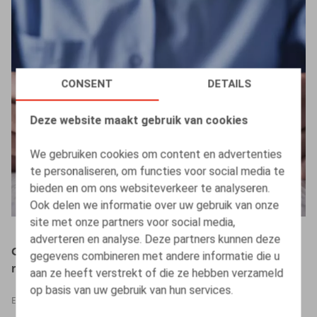
CONSENT
DETAILS
Deze website maakt gebruik van cookies
We gebruiken cookies om content en advertenties
te personaliseren, om functies voor social media te
bieden en om ons websiteverkeer te analyseren.
Ook delen we informatie over uw gebruik van onze
site met onze partners voor social media,
adverteren en analyse. Deze partners kunnen deze
Claeys & Engels Webinar - Omzetting van de Europese
gegevens combineren met andere informatie die u
richtlijnen 2019/1152 en 2019/1158 in Belgisch recht
aan ze heeft verstrekt of die ze hebben verzameld
op basis van uw gebruik van hun services.
EVENTS
21.11.2022
-
21.11.2022