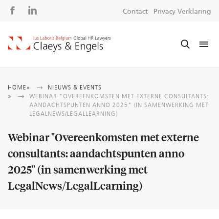
Social
S
Contact
Privacy Verklaring
media
m
Kruimelpad
HOME
NIEUWS & EVENTS
WEBINAR "OVEREENKOMSTEN MET EXTERNE CONSULTANTS:
AANDACHTSPUNTEN ANNO 2025" (IN SAMENWERKING MET
LEGALNEWS/LEGALLEARNING)
Webinar "Overeenkomsten met externe
consultants: aandachtspunten anno
2025" (in samenwerking met
LegalNews/LegalLearning)