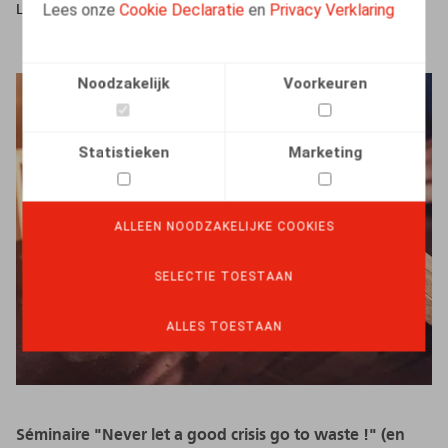
Lees onze
Cookie Declaratie
en
Privacy Verklaring
LEES MEER
Noodzakelijk
Voorkeuren
Statistieken
Marketing
ALLEEN NOODZAKELIJKE COOKIES
SELECTIE TOESTAAN
ALLES TOESTAAN
Séminaire "Never let a good crisis go to waste !" (en