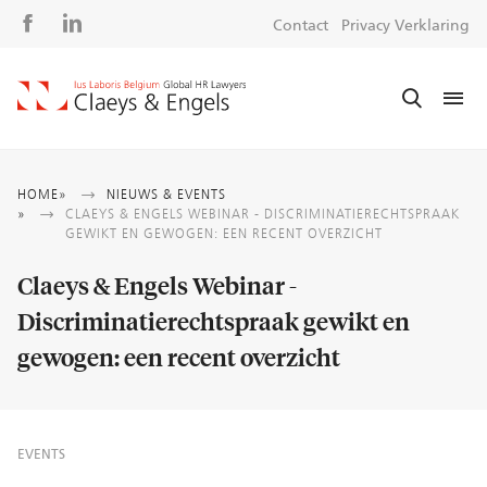
Social
S
Contact
Privacy Verklaring
media
m
Kruimelpad
HOME
NIEUWS & EVENTS
CLAEYS & ENGELS WEBINAR - DISCRIMINATIERECHTSPRAAK
GEWIKT EN GEWOGEN: EEN RECENT OVERZICHT
Claeys & Engels Webinar -
Discriminatierechtspraak gewikt en
gewogen: een recent overzicht
EVENTS