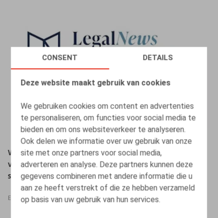
CONSENT
DETAILS
Deze website maakt gebruik van cookies
We gebruiken cookies om content en advertenties
te personaliseren, om functies voor social media te
bieden en om ons websiteverkeer te analyseren.
Ook delen we informatie over uw gebruik van onze
site met onze partners voor social media,
Webinar "Beroep doen op externe dienstverleners : 6
adverteren en analyse. Deze partners kunnen deze
valstrikken (en tips om die te ontlopen)" (in
gegevens combineren met andere informatie die u
samenwerking met LegalNews/LegalLearning)
aan ze heeft verstrekt of die ze hebben verzameld
op basis van uw gebruik van hun services.
EVENTS
25.11.2022
-
25.11.2022