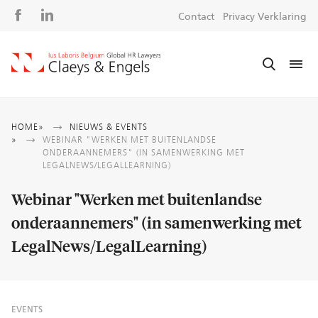
Social
S
Contact
Privacy Verklaring
media
m
Kruimelpad
HOME
NIEUWS & EVENTS
WEBINAR "WERKEN MET BUITENLANDSE
ONDERAANNEMERS" (IN SAMENWERKING MET
LEGALNEWS/LEGALLEARNING)
Webinar "Werken met buitenlandse
onderaannemers" (in samenwerking met
LegalNews/LegalLearning)
EVENTS