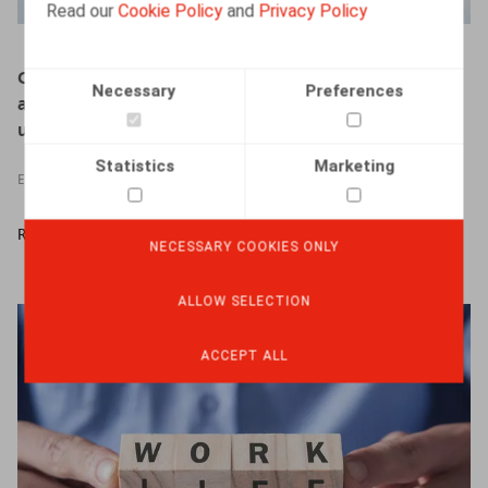
Read our
Cookie Policy
and
Privacy Policy
Claeys & Engels Webinar - Welke impact heeft de
Necessary
Preferences
aanpassing van re-integratie van langdurig zieken op
uw onderneming?
Statistics
Marketing
EVENTS
READ MORE
NECESSARY COOKIES ONLY
ALLOW SELECTION
ACCEPT ALL