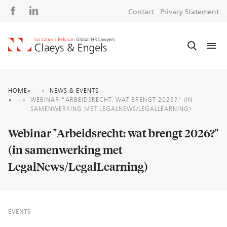
Social
S
Contact
Privacy Statement
media
m
Breadcrumb
HOME
NEWS & EVENTS
WEBINAR "ARBEIDSRECHT: WAT BRENGT 2026?" (IN
SAMENWERKING MET LEGALNEWS/LEGALLEARNING)
Webinar "Arbeidsrecht: wat brengt 2026?"
(in samenwerking met
LegalNews/LegalLearning)
EVENTS