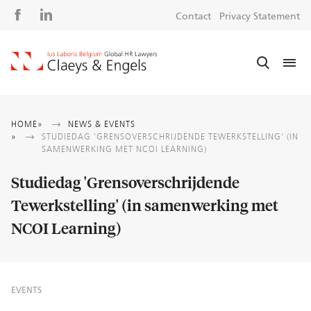
Social
S
Contact
Privacy Statement
media
m
Breadcrumb
HOME
NEWS & EVENTS
STUDIEDAG 'GRENSOVERSCHRIJDENDE TEWERKSTELLING' (IN
SAMENWERKING MET NCOI LEARNING)
Studiedag 'Grensoverschrijdende
Tewerkstelling' (in samenwerking met
NCOI Learning)
EVENTS