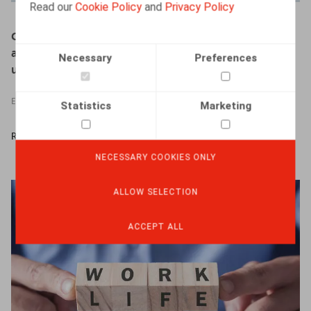
Read our
Cookie Policy
and
Privacy Policy
Claeys & Engels Webinar - Welke impact heeft de
aanpassing van re-integratie van langdurig zieken op
Necessary
Preferences
uw onderneming?
EVENTS
Statistics
Marketing
READ MORE
NECESSARY COOKIES ONLY
ALLOW SELECTION
ACCEPT ALL