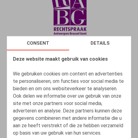
CONSENT
DETAILS
Deze website maakt gebruik van cookies
Schending van het beroepsgeheim is
geen vrijgeleide tot ontslag om
We gebruiken cookies om content en advertenties
dringende reden
te personaliseren, om functies voor social media te
bieden en om ons websiteverkeer te analyseren.
18.05.2022
Ook delen we informatie over uw gebruik van onze
site met onze partners voor social media,
adverteren en analyse. Deze partners kunnen deze
LEES MEER
gegevens combineren met andere informatie die u
aan ze heeft verstrekt of die ze hebben verzameld
op basis van uw gebruik van hun services.
Pinanti is pinanti. Maar wanneer is