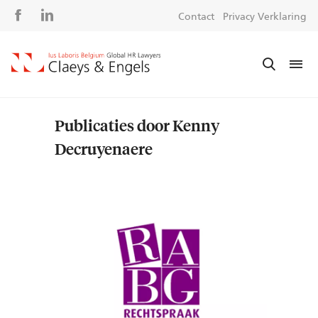
Social
S
Contact
Privacy Verklaring
media
m
Publicaties door Kenny
Decruyenaere