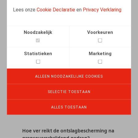
pesten pesten?
Lees onze
Cookie Declaratie
en
Privacy Verklaring
16.11.2021
Noodzakelijk
Voorkeuren
LEES MEER
Statistieken
Marketing
Schending van het medisch geheim is
geen vrijgeleide tot een ontslag om
dringende reden
ALLEEN NOODZAKELIJKE COOKIES
29.10.2021
SELECTIE TOESTAAN
ALLES TOESTAAN
LEES MEER
Hoe ver reikt de ontslagbescherming na