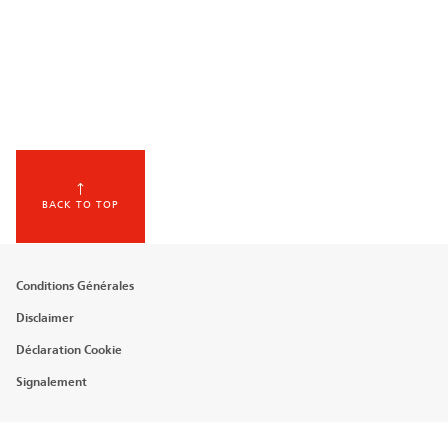
BACK TO TOP
Footer
Conditions Générales
menu
Disclaimer
Déclaration Cookie
Signalement