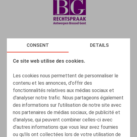
CONSENT
DETAILS
Schending van het beroepsgeheim is
geen vrijgeleide tot ontslag om
Ce site web utilise des cookies.
dringende reden
Les cookies nous permettent de personnaliser le
contenu et les annonces, d'offrir des
18.05.2022
fonctionnalités relatives aux médias sociaux et
d'analyser notre trafic. Nous partageons également
LIRE PLUS
des informations sur l'utilisation de notre site avec
nos partenaires de médias sociaux, de publicité et
d'analyse, qui peuvent combiner celles-ci avec
Pinanti is pinanti. Maar wanneer is
d'autres informations que vous leur avez fournies
pesten pesten?
ou qu'ils ont collectées lors de votre utilisation de