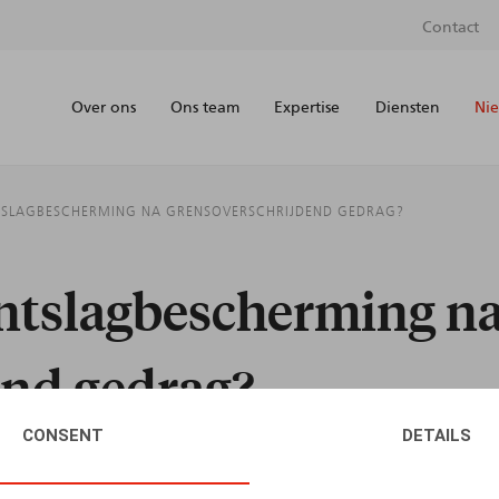
Contact
Over ons
Ons team
Expertise
Diensten
Nie
NTSLAGBESCHERMING NA GRENSOVERSCHRIJDEND GEDRAG?
ontslagbescherming n
end gedrag?
CONSENT
DETAILS