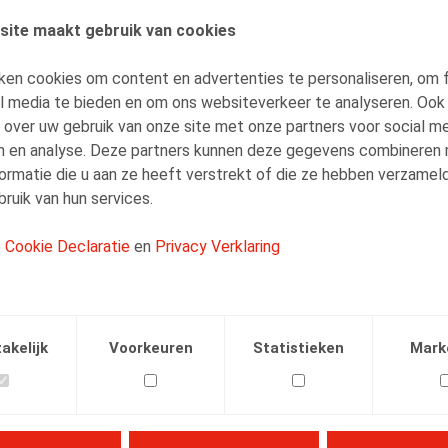
site maakt gebruik van cookies
AUTEURS
Kenny Decruyenaere
ken cookies om content en advertenties te personaliseren, om 
al media te bieden en om ons websiteverkeer te analyseren. Ook
Vennoot
 over uw gebruik van onze site met onze partners voor social me
n en analyse. Deze partners kunnen deze gegevens combineren
ormatie die u aan ze heeft verstrekt of die ze hebben verzamel
ruik van hun services.
e
Cookie Declaratie
en
Privacy Verklaring
Facebook
Twitter
Linkedin
E-mail
.2021
akelijk
Voorkeuren
Statistieken
Mark
.square (online), 30/04/2021