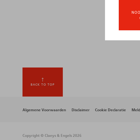
NOO
BACK TO TOP
Footer
Algemene Voorwaarden
Disclaimer
Cookie Declaratie
Meld
menu
Copyright © Claeys & Engels 2026