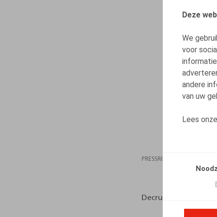
Deze web
We gebrui
voor soci
informatie
advertere
andere inf
van uw geb
Lees onz
PRESSROOM
30.04
Noodz
Decruyenaere, K., HR