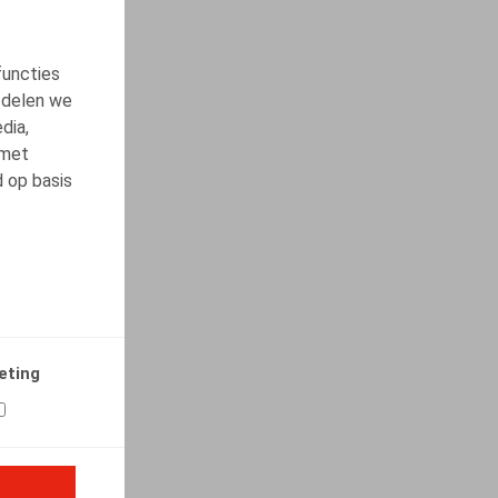
functies
 delen we
dia,
 met
d op basis
eting