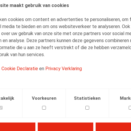
site maakt gebruik van cookies
AUTEURS
ken cookies om content en advertenties te personaliseren, om 
Kenny Decruyenaere
al media te bieden en om ons websiteverkeer te analyseren. Ook
Vennoot
 over uw gebruik van onze site met onze partners voor social me
n en analyse. Deze partners kunnen deze gegevens combineren
ormatie die u aan ze heeft verstrekt of die ze hebben verzamel
ruik van hun services.
e
Cookie Declaratie
en
Privacy Verklaring
Facebook
Twitter
Linkedin
E-mail
.2023
akelijk
Voorkeuren
Statistieken
Mark
. 19