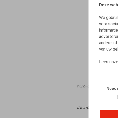
Deze web
We gebrui
voor soci
informatie
advertere
andere inf
van uw geb
Lees onz
PRESSROOM
27.09
Noodz
L’Echo,
27/09/2023, p