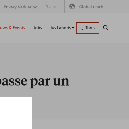
Secondary
NL
Global reach
Privacy Verklaring
Main
menu
uws & Events
Jobs
Ius Laboris
Tools
ZOEKEN
naviga
passe par un