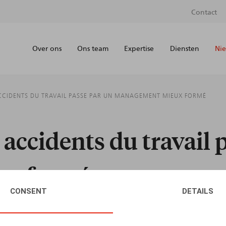
Contact
Over ons
Ons team
Expertise
Diensten
Nie
ACCIDENTS DU TRAVAIL PASSE PAR UN MANAGEMENT MIEUX FORMÉ
accidents du travail 
ux formé
CONSENT
DETAILS