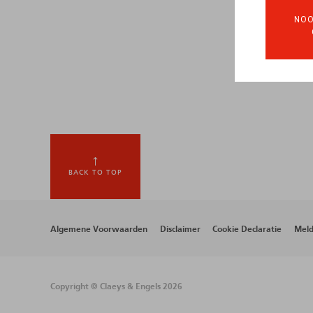
NOO
BACK TO TOP
Footer
Algemene Voorwaarden
Disclaimer
Cookie Declaratie
Meld
menu
Copyright © Claeys & Engels 2026