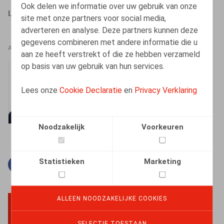
Ook delen we informatie over uw gebruik van onze
L'Echo, 13/09/2022, p. 19
site met onze partners voor social media,
adverteren en analyse. Deze partners kunnen deze
gegevens combineren met andere informatie die u
AUTEURS
aan ze heeft verstrekt of die ze hebben verzameld
op basis van uw gebruik van hun services.
Kenny Decruyenaere
Vennoot
Lees onze
Cookie Declaratie
en
Privacy Verklaring
Noodzakelijk
Voorkeuren
Statistieken
Marketing
Facebook
Twitter
Linkedin
E-mail
ALLEEN NOODZAKELIJKE COOKIES
BACK TO TOP
SELECTIE TOESTAAN