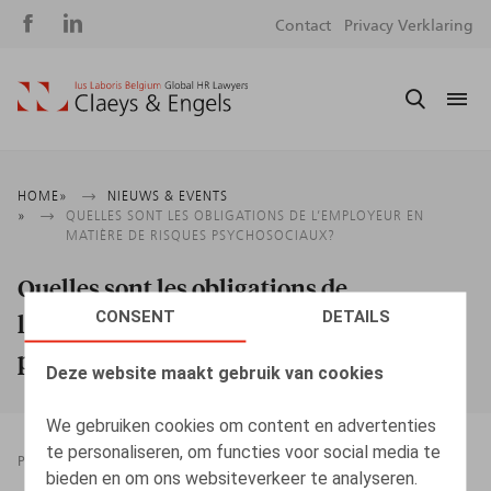
Social
S
Contact
Privacy Verklaring
media
m
Kruimelpad
HOME
NIEUWS & EVENTS
QUELLES SONT LES OBLIGATIONS DE L’EMPLOYEUR EN
MATIÈRE DE RISQUES PSYCHOSOCIAUX?
Quelles sont les obligations de
CONSENT
DETAILS
l’employeur en matière de risques
psychosociaux?
Deze website maakt gebruik van cookies
We gebruiken cookies om content en advertenties
te personaliseren, om functies voor social media te
PRESSROOM
13.09.2022
bieden en om ons websiteverkeer te analyseren.