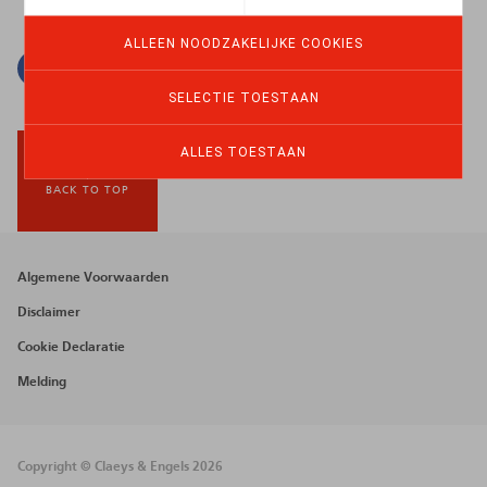
ALLEEN NOODZAKELIJKE COOKIES
Facebook
Twitter
Linkedin
E-mail
SELECTIE TOESTAAN
ALLES TOESTAAN
BACK TO TOP
Footer
Algemene Voorwaarden
menu
Disclaimer
Cookie Declaratie
Melding
Copyright © Claeys & Engels 2026