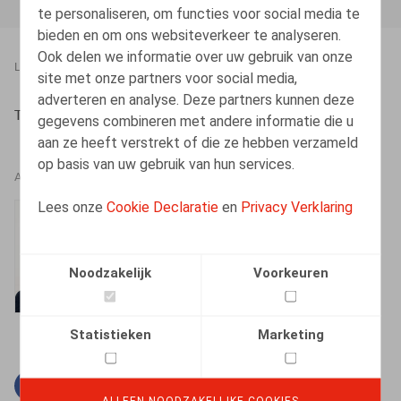
te personaliseren, om functies voor social media te
bieden en om ons websiteverkeer te analyseren.
Ook delen we informatie over uw gebruik van onze
LEGAL MAGAZINES
03.09.2016
site met onze partners voor social media,
adverteren en analyse. Deze partners kunnen deze
Torrekens, S., Decruyenaere, K., Or. 2016/2, pp. 30-37
gegevens combineren met andere informatie die u
aan ze heeft verstrekt of die ze hebben verzameld
op basis van uw gebruik van hun services.
AUTEURS
Lees onze
Cookie Declaratie
en
Privacy Verklaring
Kenny Decruyenaere
Vennoot
Noodzakelijk
Voorkeuren
Statistieken
Marketing
Facebook
Twitter
Linkedin
E-mail
ALLEEN NOODZAKELIJKE COOKIES