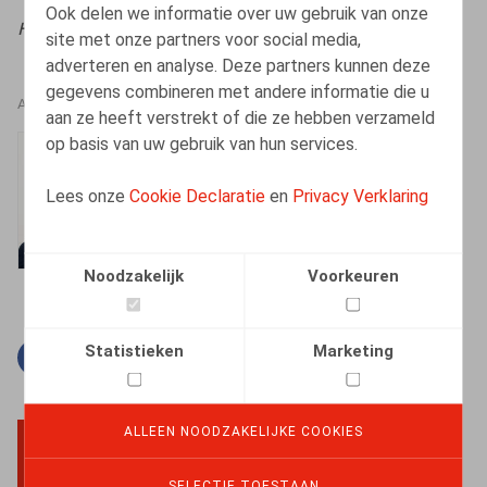
Ook delen we informatie over uw gebruik van onze
HR.square (online),
01/08/2022
site met onze partners voor social media,
adverteren en analyse. Deze partners kunnen deze
gegevens combineren met andere informatie die u
AUTEURS
aan ze heeft verstrekt of die ze hebben verzameld
op basis van uw gebruik van hun services.
Kenny Decruyenaere
Vennoot
Lees onze
Cookie Declaratie
en
Privacy Verklaring
Noodzakelijk
Voorkeuren
Statistieken
Marketing
Facebook
Twitter
Linkedin
E-mail
ALLEEN NOODZAKELIJKE COOKIES
BACK TO TOP
SELECTIE TOESTAAN