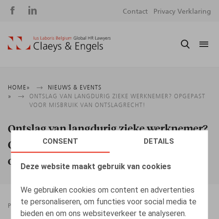
Social
S
Contact
Privacy Verklaring
media
m
Kruimelpad
HOME
NIEUWS & EVENTS
ONTSLAG VAN LANGDURIG ZIEKE WERKNEMER? OPGEPAST
VOOR MISBRUIK VAN ONTSLAGRECHT!
Ontslag van langdurig zieke werknemer?
CONSENT
DETAILS
Opgepast voor misbruik van
ontslagrecht!
Deze website maakt gebruik van cookies
We gebruiken cookies om content en advertenties
te personaliseren, om functies voor social media te
PRESSROOM
01.08.2022
bieden en om ons websiteverkeer te analyseren.