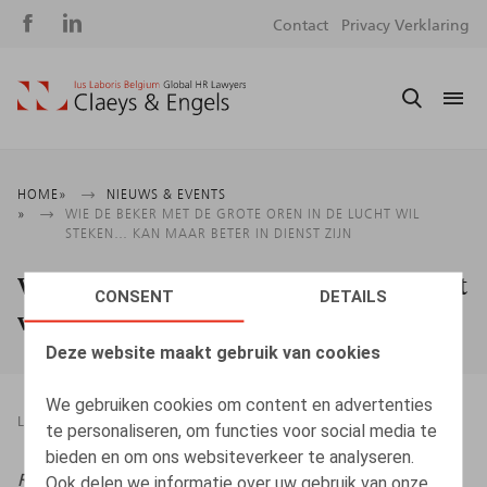
Social
S
Contact
Privacy Verklaring
media
m
Kruimelpad
HOME
NIEUWS & EVENTS
WIE DE BEKER MET DE GROTE OREN IN DE LUCHT WIL
STEKEN… KAN MAAR BETER IN DIENST ZIJN
Wie de beker met de grote oren in de lucht
CONSENT
DETAILS
wil steken… kan maar beter in dienst zijn
Deze website maakt gebruik van cookies
We gebruiken cookies om content en advertenties
LEGAL MAGAZINES
19.02.2024
te personaliseren, om functies voor social media te
bieden en om ons websiteverkeer te analyseren.
RABG
, 2023, nr. 16-17, pp. 1414 - 1417
Ook delen we informatie over uw gebruik van onze