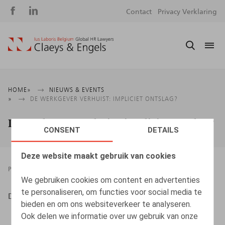
Social
S
Contact
Privacy Verklaring
media
m
Kruimelpad
HOME
NIEUWS & EVENTS
DE WERKGEVER VERHUIST: IMPLICIET ONTSLAG?
De werkgever verhuist: impliciet ontslag?
CONSENT
DETAILS
Deze website maakt gebruik van cookies
PRESSROOM
22.09.2017
We gebruiken cookies om content en advertenties
te personaliseren, om functies voor social media te
Decruyenaere, K., HR Square, nr. 172, p. 67
bieden en om ons websiteverkeer te analyseren.
Ook delen we informatie over uw gebruik van onze