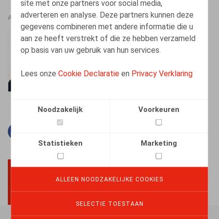
site met onze partners voor social media,
adverteren en analyse. Deze partners kunnen deze
AUTEURS
gegevens combineren met andere informatie die u
aan ze heeft verstrekt of die ze hebben verzameld
Kenny Decruyenaere
op basis van uw gebruik van hun services.
Vennoot
Lees onze
Cookie Declaratie
en
Privacy Verklaring
Noodzakelijk
Voorkeuren
Facebook
Twitter
Linkedin
E-mail
Statistieken
Marketing
ALLEEN NOODZAKELIJKE COOKIES
BACK TO TOP
SELECTIE TOESTAAN