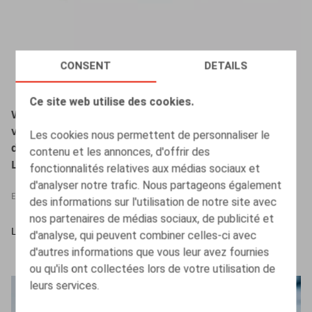
CONSENT
DETAILS
Ce site web utilise des cookies.
Webinar "Een ernstig arbeidsongeval – De
verplichtingen van de werkgever en de houding van
Les cookies nous permettent de personnaliser le
de inspectie" (in samenwerking met
contenu et les annonces, d'offrir des
LegalNews/LegalLearning)
fonctionnalités relatives aux médias sociaux et
d'analyser notre trafic. Nous partageons également
EVÈNEMENTS
des informations sur l'utilisation de notre site avec
nos partenaires de médias sociaux, de publicité et
LIRE PLUS
d'analyse, qui peuvent combiner celles-ci avec
d'autres informations que vous leur avez fournies
ou qu'ils ont collectées lors de votre utilisation de
leurs services.