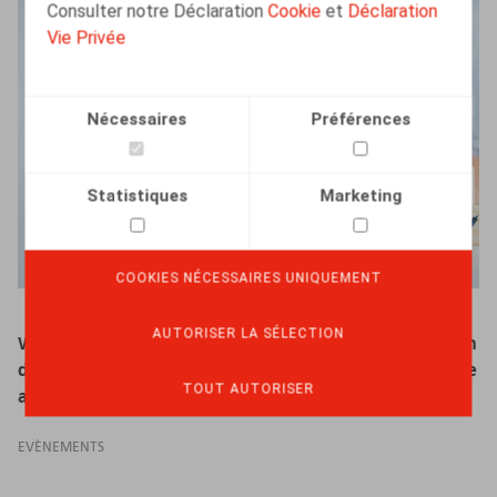
Consulter notre Déclaration
Cookie
et
Déclaration
Vie Privée
Nécessaires
Préférences
Statistiques
Marketing
COOKIES NÉCESSAIRES UNIQUEMENT
AUTORISER LA SÉLECTION
Webinaire Claeys & Engels - Quel impact la modification
du trajet de réintégration des malades de longue durée
TOUT AUTORISER
a-t-elle sur votre entreprise ?
EVÈNEMENTS