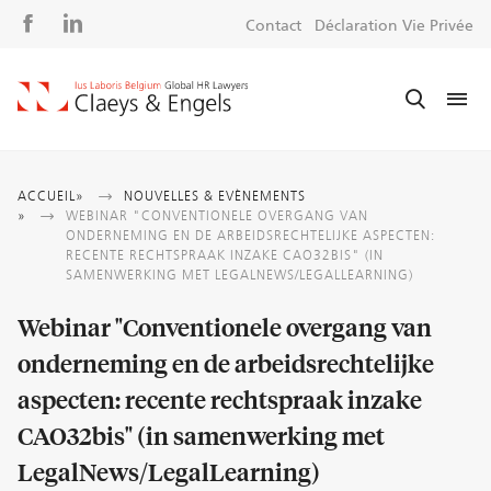
Social
S
Contact
Déclaration Vie Privée
media
m
Fil
ACCUEIL
NOUVELLES & EVÈNEMENTS
WEBINAR "CONVENTIONELE OVERGANG VAN
d'Ariane
ONDERNEMING EN DE ARBEIDSRECHTELIJKE ASPECTEN:
RECENTE RECHTSPRAAK INZAKE CAO32BIS" (IN
SAMENWERKING MET LEGALNEWS/LEGALLEARNING)
Webinar "Conventionele overgang van
onderneming en de arbeidsrechtelijke
aspecten: recente rechtspraak inzake
CAO32bis" (in samenwerking met
LegalNews/LegalLearning)