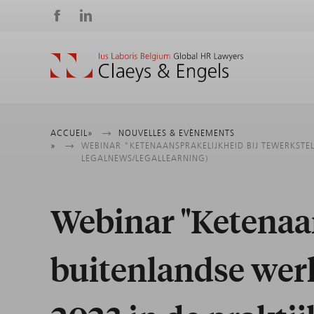
Social
media
Fil
ACCUEIL
NOUVELLES & EVÈNEMENTS
WEBINAR "KETENAANSPRAKELIJKHEID BIJ TEWERKSTE
LEGALNEWS/LEGALLEARNING)
d'Ariane
Webinar "Ketenaan
buitenlandse werk