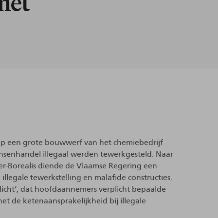
met
op een grote bouwwerf van het chemiebedrijf
ensenhandel illegaal werden tewerkgesteld. Naar
ier-Borealis diende de Vlaamse Regering een
llegale tewerkstelling en malafide constructies.
licht’, dat hoofdaannemers verplicht bepaalde
t de ketenaansprakelijkheid bij illegale