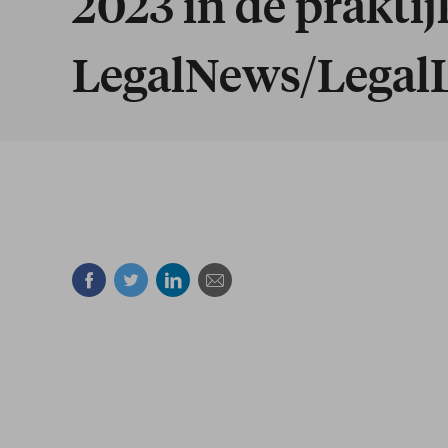
2023 in de prakti
LegalNews/LegalL
Facebook
Twitter
Linkedin
Courriel