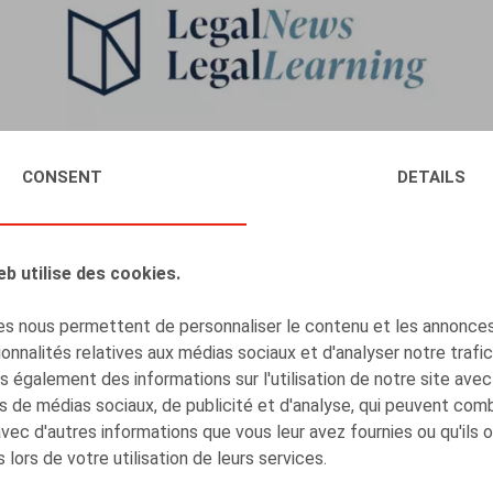
CONSENT
DETAILS
Webinar "10 jaar Wet Eenheidsstatuut en de
eb utilise des cookies.
nieuwe ontslagregels: een evaluatie" (in
samenwerking met LegalNews/LegalLearning)
s nous permettent de personnaliser le contenu et les annonces,
onnalités relatives aux médias sociaux et d'analyser notre trafi
EVÈNEMENTS
 également des informations sur l'utilisation de notre site avec
s de médias sociaux, de publicité et d'analyse, qui peuvent com
LIRE PLUS
avec d'autres informations que vous leur avez fournies ou qu'ils 
 lors de votre utilisation de leurs services.