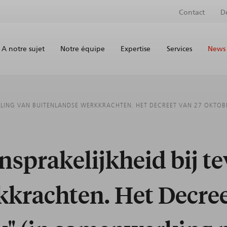
Contact
D
A notre sujet
Notre équipe
Expertise
Services
News 
LLING VAN BUITENLANDSE WERKKRACHTEN. HET DECREET VAN 27 OKTOBE
sprakelijkheid bij te
krachten. Het Decree