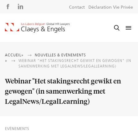
Social
S
Contact
Déclaration Vie Privée
media
m
Fil
ACCUEIL
NOUVELLES & EVÈNEMENTS
WEBINAR "HET STAKINGSRECHT GEWIKT EN GEWOGEN" (IN
d'Ariane
SAMENWERKING MET LEGALNEWS/LEGALLEARNING)
Webinar "Het stakingsrecht gewikt en
gewogen" (in samenwerking met
LegalNews/LegalLearning)
EVÈNEMENTS