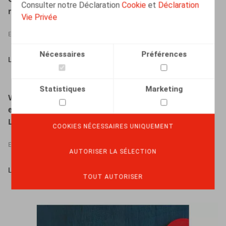
Consulter notre Déclaration
Cookie
et
Déclaration
richtlijnen 2019/1152 en 2019/1158 in Belgisch recht
Vie Privée
EVÈNEMENTS
Nécessaires
Préférences
LIRE PLUS
Statistiques
Marketing
Webinar "Tewerkstelling van buitenlanders in België:
een overzicht van A tot Z" (in samenwerking met
LegalNews/LegalLearning)
COOKIES NÉCESSAIRES UNIQUEMENT
EVÈNEMENTS
AUTORISER LA SÉLECTION
LIRE PLUS
TOUT AUTORISER