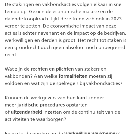
De stakingen en vakbondsacties volgen elkaar in snel
tempo op. Gezien de economische malaise en de
dalende koopkracht lijkt deze trend zich ook in 2023
verder te zetten. De economische impact van deze
acties is echter navenant en de impact op de bedrijven,
werkwilligen en derden is groot. Het recht tot staken is
een grondrecht doch geen absoluut noch onbegrensd
recht.
Wat zijn de
rechten en plichten
van stakers en
vakbonden? Aan welke
formaliteiten
moeten zij
voldoen en wat zijn de spelregels bij vakbondsacties?
Kunnen de werkgevers van hun kant zonder
meer
juridische procedures
opstarten
of
uitzendarbeid
inzetten om de continuïteit van de
activiteiten te waarborgen?
En wat is de positie van de
werkwillige werknemer
?