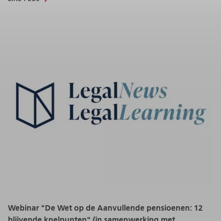
Webinar "De Wet op de Aanvullende pensioenen: 12
blijvende knelpunten" (in samenwerking met