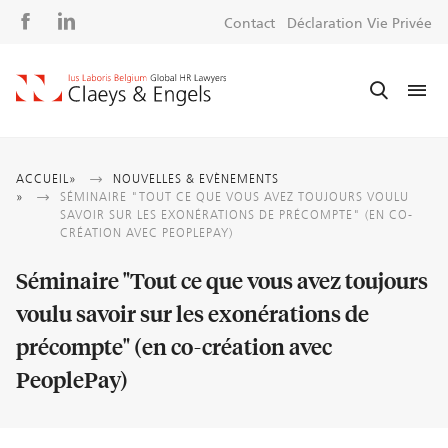
Social
S
Contact
Déclaration Vie Privée
media
m
Fil
ACCUEIL
NOUVELLES & EVÈNEMENTS
SÉMINAIRE "TOUT CE QUE VOUS AVEZ TOUJOURS VOULU
d'Ariane
SAVOIR SUR LES EXONÉRATIONS DE PRÉCOMPTE" (EN CO-
CRÉATION AVEC PEOPLEPAY)
Séminaire "Tout ce que vous avez toujours
voulu savoir sur les exonérations de
précompte" (en co-création avec
PeoplePay)