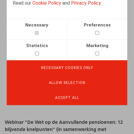
Read our
Cookie Policy
and
Privacy Policy
Necessary
Preferences
Statistics
Marketing
NECESSARY COOKIES ONLY
ALLOW SELECTION
ACCEPT ALL
Webinar "De Wet op de Aanvullende pensioenen: 12
blijvende knelpunten" (in samenwerking met