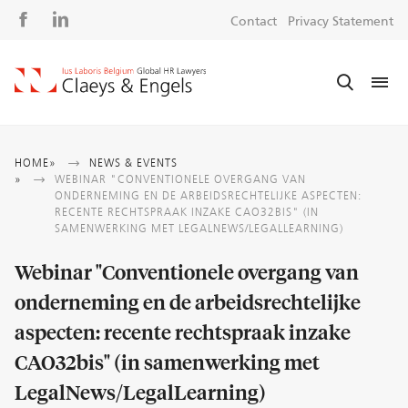
Social
S
Contact
Privacy Statement
media
m
Breadcrumb
HOME
NEWS & EVENTS
WEBINAR "CONVENTIONELE OVERGANG VAN
ONDERNEMING EN DE ARBEIDSRECHTELIJKE ASPECTEN:
RECENTE RECHTSPRAAK INZAKE CAO32BIS" (IN
SAMENWERKING MET LEGALNEWS/LEGALLEARNING)
Webinar "Conventionele overgang van
onderneming en de arbeidsrechtelijke
aspecten: recente rechtspraak inzake
CAO32bis" (in samenwerking met
LegalNews/LegalLearning)