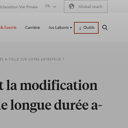
Secondary
FR
Global reach
éclaration Vie Privée
Main
menu
& Events
Carrière
Ius Laboris
Outils
RECHERCH
naviga
 A-T-ELLE SUR VOTRE ENTREPRISE ?
t la modification
de longue durée a-