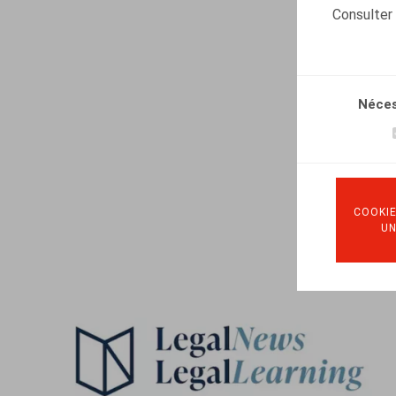
Consulter
Néces
COOKIE
U