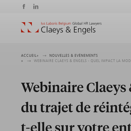
Social
media
Fil
ACCUEIL
NOUVELLES & EVÈNEMENTS
WEBINAIRE CLAEYS & ENGELS - QUEL IMPACT LA MOD
d'Ariane
Webinaire Claeys 
du trajet de réint
t-elle sur votre en