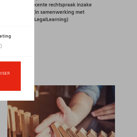
aspecten: recente rechtspraak inzake
CAO32bis" (in samenwerking met
LegalNews/LegalLearning)
EVÈNEMENTS
eting
LIRE PLUS
ISER