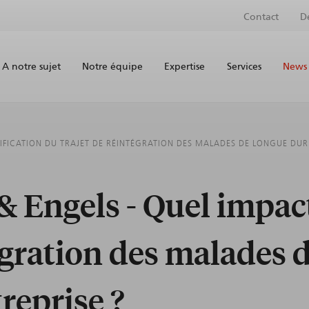
Contact
D
A notre sujet
Notre équipe
Expertise
Services
News 
IFICATION DU TRAJET DE RÉINTÉGRATION DES MALADES DE LONGUE DURÉE
& Engels - Quel impac
égration des malades 
treprise ?