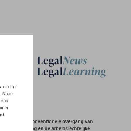
 d'offrir
c. Nous
 nos
biner
ont
Webinar "Conventionele overgang van
onderneming en de arbeidsrechtelijke