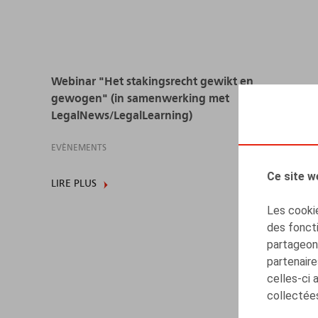
Webinar "Het stakingsrecht gewikt en
gewogen" (in samenwerking met
LegalNews/LegalLearning)
EVÈNEMENTS
Ce site w
LIRE PLUS
Les cookie
des foncti
partageons
partenaire
celles-ci 
collectées