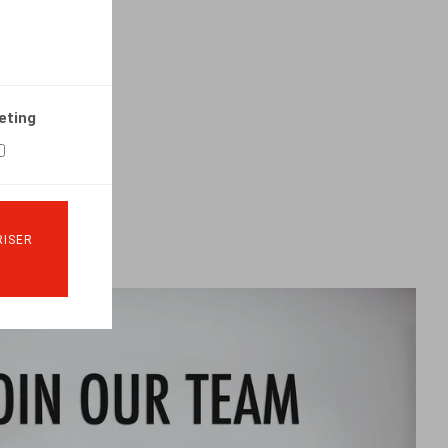
eting
ISER