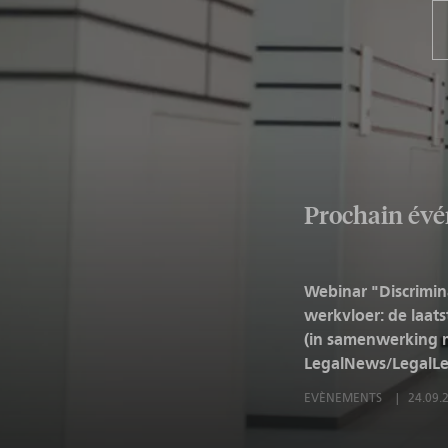
Prochain év
Webinar "Discrimin
werkvloer: de laat
(in samenwerking 
LegalNews/LegalLe
EVÈNEMENTS
24.09.