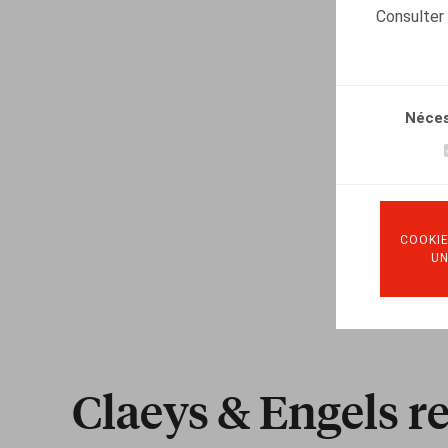
Consulter
Néces
COOKIE
U
Claeys & Engels r