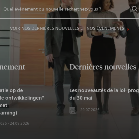
VOIR NOS DERNIÈRES NOUVELLES ET NOS ÉVÉNEMENTS
énement
Dernières nouvelles
atie op de
Les nouveautés de la loi- pr
ste ontwikkelingen"
du 30 mai
met
29.07.2026
arning)
2026
-
24.09.2026