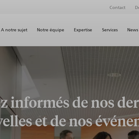
Contact
D
A notre sujet
Notre équipe
Expertise
Services
News 
z informés de nos der
elles et de nos évén