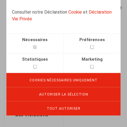
d’assurer une protection des personnes qui signalent
Consulter notre Déclaration
Cookie
et
Déclaration
une violation ou qui assistent l’auteur du
Vie Privée
signalement ;
de déterminer la procédure à suivre par l’auteur du
signalement.
Nécessaires
Préférences
Statistiques
Marketing
COOKIES NÉCESSAIRES UNIQUEMENT
Règlement
AUTORISER LA SÉLECTION
concernant le
signalement
TOUT AUTORISER
des violations