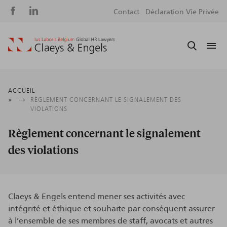
Social
S
Contact
Déclaration Vie Privée
media
m
Fil
ACCUEIL
RÈGLEMENT CONCERNANT LE SIGNALEMENT DES
d'Ariane
VIOLATIONS
Règlement concernant le signalement
des violations
Claeys & Engels entend mener ses activités avec
intégrité et éthique et souhaite par conséquent assurer
à l’ensemble de ses membres de staff, avocats et autres