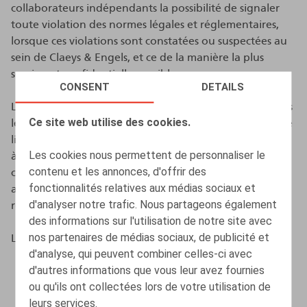
collaborateurs indépendants la possibilité de signaler
toute violation des normes légales et réglementaires,
lorsque ces violations sont constatées ou suspectées au
sein de Claeys & Engels, et ce de la manière la plus
sereine et confidentielle possible.
CONSENT
DETAILS
Le présent règlement a pour objectif d’encourager tous
Ce site web utilise des cookies.
les membres de son personnel ainsi que toute personne
liée par une relation contractuelle avec Claeys & Engels
Les cookies nous permettent de personnaliser le
à révéler, toute violation et/ou tout acte illégal,
contenu et les annonces, d'offrir des
contraire à l’éthique ou frauduleux impliquant les
fonctionnalités relatives aux médias sociaux et
activités de Claeys & Engels, et ce sans crainte de
d'analyser notre trafic. Nous partageons également
représailles ou d’autres mesures.
des informations sur l'utilisation de notre site avec
nos partenaires de médias sociaux, de publicité et
Le présent règlement a pour objectif :
d'analyse, qui peuvent combiner celles-ci avec
d'autres informations que vous leur avez fournies
de permettre le signalement confidentiel, anonyme
ou qu'ils ont collectées lors de votre utilisation de
ou non, de toute information relative à une
leurs services.
violation effective ou potentielle ;