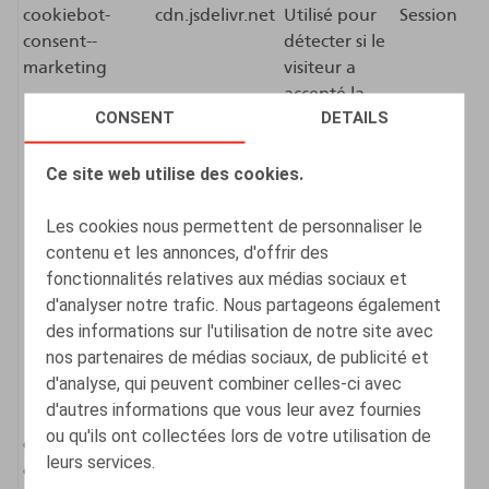
cookiebot-
cdn.jsdelivr.net
Utilisé pour
Session
consent--
détecter si le
marketing
visiteur a
accepté la
CONSENT
DETAILS
catégorie
marketing
Ce site web utilise des cookies.
dans la
bannière de
Les cookies nous permettent de personnaliser le
cookie. Ce
contenu et les annonces, d'offrir des
cookie est
fonctionnalités relatives aux médias sociaux et
nécessaire
d'analyser notre trafic. Nous partageons également
pour la
des informations sur l'utilisation de notre site avec
conformité
nos partenaires de médias sociaux, de publicité et
du site Web
d'analyse, qui peuvent combiner celles-ci avec
avec le
d'autres informations que vous leur avez fournies
RGPD.
ou qu'ils ont collectées lors de votre utilisation de
cookiebot-
cdn.jsdelivr.net
Utilisé pour
Session
leurs services.
consent--
détecter si le