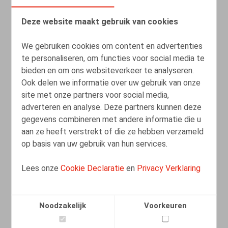
Deze website maakt gebruik van cookies
We gebruiken cookies om content en advertenties
te personaliseren, om functies voor social media te
Het recht op deconnectie vanuit een
bieden en om ons websiteverkeer te analyseren.
Frans, Belgisch en Europees perspectief
Ook delen we informatie over uw gebruik van onze
site met onze partners voor social media,
adverteren en analyse. Deze partners kunnen deze
22.12.2022
gegevens combineren met andere informatie die u
aan ze heeft verstrekt of die ze hebben verzameld
LEES MEER
op basis van uw gebruik van hun services.
Lees onze
Cookie Declaratie
en
Privacy Verklaring
Noodzakelijk
Voorkeuren