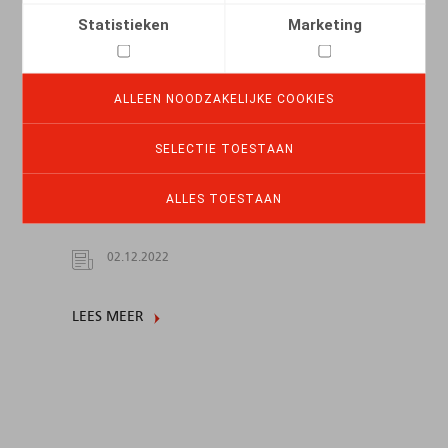
Statistieken
Marketing
ALLEEN NOODZAKELIJKE COOKIES
SELECTIE TOESTAAN
Nouvelles obligations d’information
pour les détachements entrant
ALLES TOESTAAN
(inbound) et sortant (outbound)
02.12.2022
LEES MEER