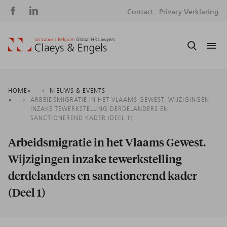
Social
S
Contact
Privacy Verklaring
media
m
Kruimelpad
HOME
NIEUWS & EVENTS
ARBEIDSMIGRATIE IN HET VLAAMS GEWEST. WIJZIGINGEN
INZAKE TEWERKSTELLING DERDELANDERS EN
SANCTIONEREND KADER (DEEL 1)
Arbeidsmigratie in het Vlaams Gewest.
Wijzigingen inzake tewerkstelling
derdelanders en sanctionerend kader
(Deel 1)