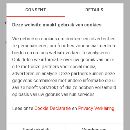
LEGAL MAGAZINES
30.10.2024
CONSENT
DETAILS
Oriëntatie
, 2024, afl. 8, pp. 270 – 289
Deze website maakt gebruik van cookies
We gebruiken cookies om content en advertenties
AUTEURS
te personaliseren, om functies voor social media te
bieden en om ons websiteverkeer te analyseren.
Sophie Maes
Ook delen we informatie over uw gebruik van onze
Vennoot
site met onze partners voor social media,
adverteren en analyse. Deze partners kunnen deze
gegevens combineren met andere informatie die u
aan ze heeft verstrekt of die ze hebben verzameld
op basis van uw gebruik van hun services.
Simon Albers
Lees onze
Cookie Declaratie
en
Privacy Verklaring
Senior Associate
Noodzakelijk
Voorkeuren