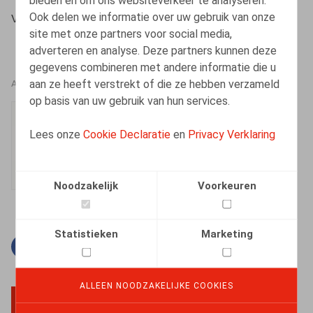
bieden en om ons websiteverkeer te analyseren.
Ook delen we informatie over uw gebruik van onze
Vets, E., HR.square, nr. 198, mei - juni 2020, p. 61
site met onze partners voor social media,
adverteren en analyse. Deze partners kunnen deze
gegevens combineren met andere informatie die u
aan ze heeft verstrekt of die ze hebben verzameld
AUTEURS
op basis van uw gebruik van hun services.
Ester Vets
Lees onze
Cookie Declaratie
en
Privacy Verklaring
Senior Associate
Noodzakelijk
Voorkeuren
Statistieken
Marketing
Facebook
Twitter
Linkedin
E-mail
ALLEEN NOODZAKELIJKE COOKIES