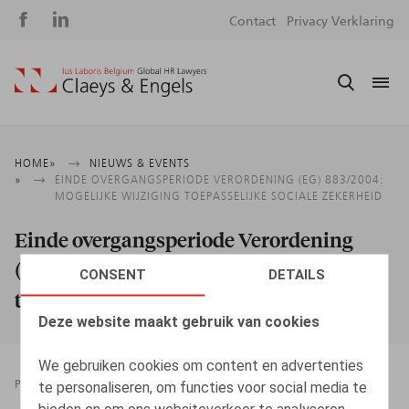
Social
S
Contact
Privacy Verklaring
media
m
Kruimelpad
HOME
NIEUWS & EVENTS
EINDE OVERGANGSPERIODE VERORDENING (EG) 883/2004:
MOGELIJKE WIJZIGING TOEPASSELIJKE SOCIALE ZEKERHEID
Einde overgangsperiode Verordening
(EG) 883/2004: mogelijke wijziging
CONSENT
DETAILS
toepasselijke sociale zekerheid
Deze website maakt gebruik van cookies
We gebruiken cookies om content en advertenties
te personaliseren, om functies voor social media te
PRESSROOM
26.06.2020