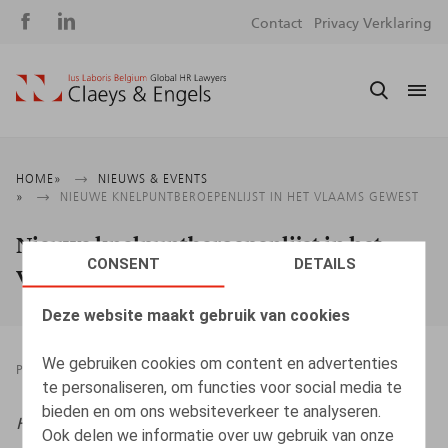
Social
S
Contact
Privacy Verklaring
media
m
Kruimelpad
HOME
NIEUWS & EVENTS
NIEUWE KNELPUNTBEROEPENLIJST IN HET VLAAMS GEWEST
Nieuwe knelpuntberoepenlijst in het
CONSENT
DETAILS
Vlaams Gewest
Deze website maakt gebruik van cookies
We gebruiken cookies om content en advertenties
PRESSROOM
19.09.2023
te personaliseren, om functies voor social media te
bieden en om ons websiteverkeer te analyseren.
HR.square (online)
, 19/09/2023
Ook delen we informatie over uw gebruik van onze