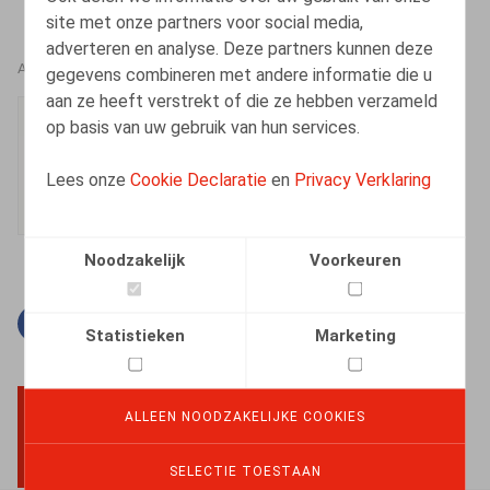
site met onze partners voor social media,
adverteren en analyse. Deze partners kunnen deze
AUTEURS
gegevens combineren met andere informatie die u
aan ze heeft verstrekt of die ze hebben verzameld
Ester Vets
op basis van uw gebruik van hun services.
Senior Associate
Lees onze
Cookie Declaratie
en
Privacy Verklaring
Noodzakelijk
Voorkeuren
Facebook
Twitter
Linkedin
E-mail
Statistieken
Marketing
ALLEEN NOODZAKELIJKE COOKIES
BACK TO TOP
SELECTIE TOESTAAN