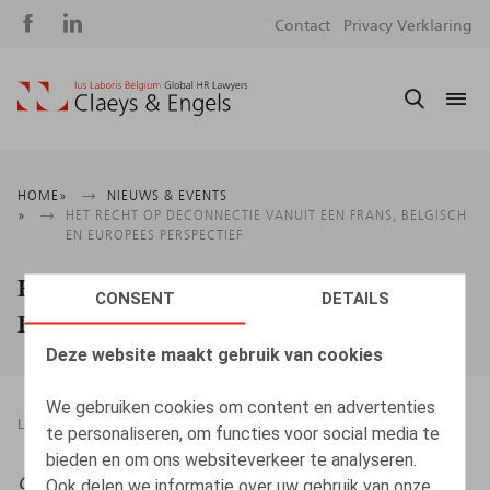
Social
S
Contact
Privacy Verklaring
media
m
Kruimelpad
HOME
NIEUWS & EVENTS
HET RECHT OP DECONNECTIE VANUIT EEN FRANS, BELGISCH
EN EUROPEES PERSPECTIEF
Het recht op deconnectie vanuit een
CONSENT
DETAILS
Frans, Belgisch en Europees perspectief
Deze website maakt gebruik van cookies
We gebruiken cookies om content en advertenties
LEGAL MAGAZINES
22.12.2022
te personaliseren, om functies voor social media te
bieden en om ons websiteverkeer te analyseren.
Oriëntatie
, 2022, nr. 10, pp. 316 - 336
Ook delen we informatie over uw gebruik van onze