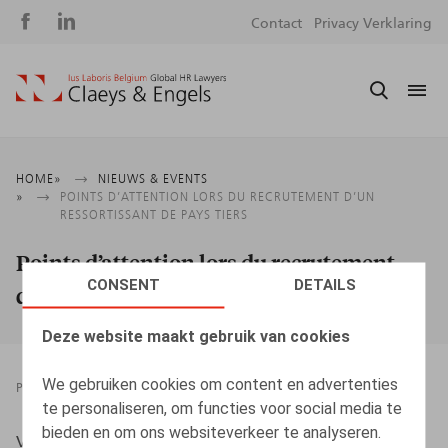
Social
S
Contact
Privacy Verklaring
media
m
Kruimelpad
HOME
NIEUWS & EVENTS
POINTS D’ATTENTION LORS DU RECRUTEMENT D’UN
RESSORTISSANT DE PAYS TIERS
Points d’attention lors du recrutement
CONSENT
DETAILS
d’un ressortissant de pays tiers
Deze website maakt gebruik van cookies
We gebruiken cookies om content en advertenties
PRESSROOM
MOBILITEIT EN IMMIGRATIE
03.01.2022
te personaliseren, om functies voor social media te
bieden en om ons websiteverkeer te analyseren.
Vets, E.,
HR.square
n° 44, janvier-février 2022, pp. 70 –