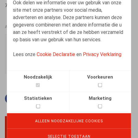
Ook delen we informatie over uw gebruik van onze
71
site met onze partners voor social media,
adverteren en analyse. Deze partners kunnen deze
gegevens combineren met andere informatie die u
AUTEURS
aan ze heeft verstrekt of die ze hebben verzameld
op basis van uw gebruik van hun services.
Ester Vets
Senior Associate
Lees onze
Cookie Declaratie
en
Privacy Verklaring
Noodzakelijk
Voorkeuren
Statistieken
Marketing
Facebook
Twitter
Linkedin
E-mail
ALLEEN NOODZAKELIJKE COOKIES
BACK TO TOP
SELECTIE TOESTAAN