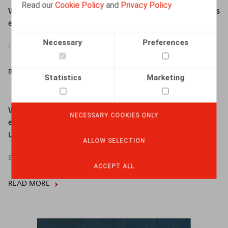
Read our
Cookie Policy
and
Privacy Policy
Webinaire Claeys & Engels - Transposition des directives
européennes 2019/1152 et 2019/1158 en droit belge
Necessary
Preferences
EVENTS
READ MORE
Statistics
Marketing
Webinar "Tewerkstelling van buitenlanders in België:
NECESSARY COOKIES ONLY
een overzicht van A tot Z" (in samenwerking met
LegalNews/LegalLearning)
ALLOW SELECTION
EVENTS
ACCEPT ALL
READ MORE