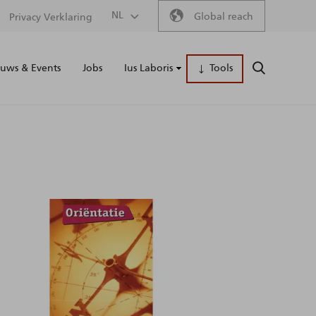
Secondary
NL
Global reach
Privacy Verklaring
Main
menu
uws & Events
Jobs
Ius Laboris
Tools
ZOEKEN
naviga