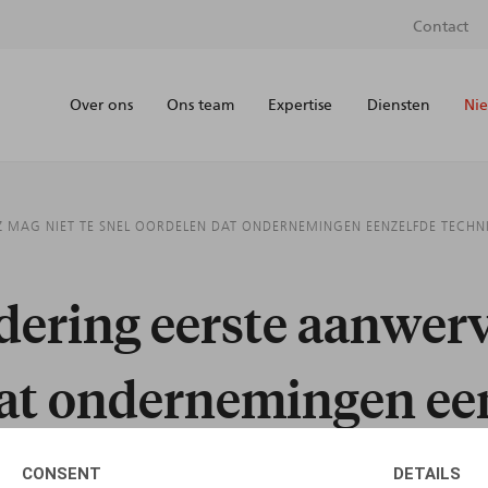
Contact
Over ons
Ons team
Expertise
Diensten
Nie
 MAG NIET TE SNEL OORDELEN DAT ONDERNEMINGEN EENZELFDE TECHN
ering eerste aanwerv
dat ondernemingen ee
jfseenheid vormen
CONSENT
DETAILS