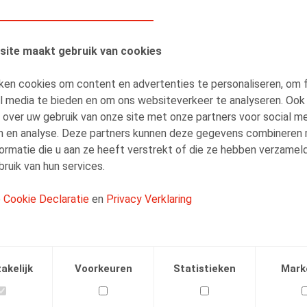
site maakt gebruik van cookies
ken cookies om content en advertenties te personaliseren, om 
AUTEURS
al media te bieden en om ons websiteverkeer te analyseren. Ook
Veerle Van Keirsbilck
 over uw gebruik van onze site met onze partners voor social me
n en analyse. Deze partners kunnen deze gegevens combineren
Counsel
ormatie die u aan ze heeft verstrekt of die ze hebben verzamel
ruik van hun services.
e
Cookie Declaratie
en
Privacy Verklaring
Facebook
Twitter
Linkedin
E-mail
akelijk
Voorkeuren
Statistieken
Mark
.2021