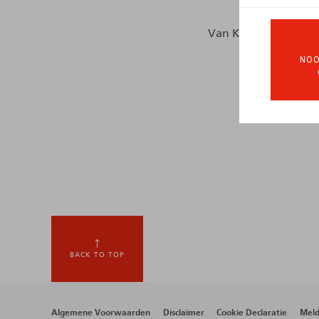
Van Keirsbilck, V., HR
NOO
BACK TO TOP
Algemene Voorwaarden
Disclaimer
Cookie Declaratie
Meld