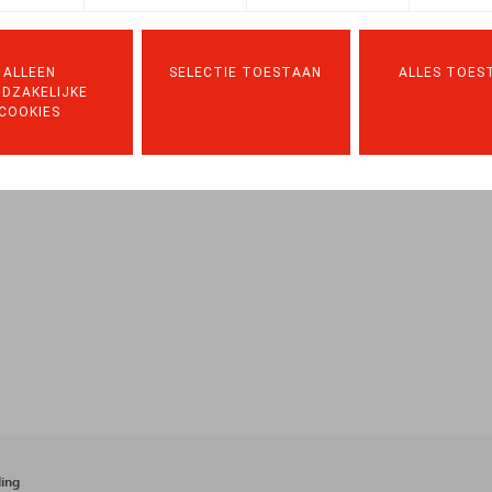
.square nr. 206, p. 83
ALLEEN
SELECTIE TOESTAAN
ALLES TOES
DZAKELIJKE
COOKIES
ing