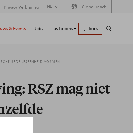
Secondary
NL
Global reach
Privacy Verklaring
Main
menu
uws & Events
Jobs
Ius Laboris
Tools
ZOEKEN
naviga
ISCHE BEDRIJFSEENHEID VORMEN
ing: RSZ mag niet
nzelfde