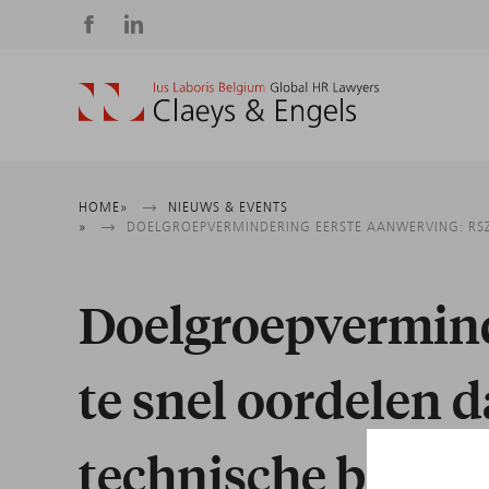
Social
media
Kruimelpad
HOME
NIEUWS & EVENTS
DOELGROEPVERMINDERING EERSTE AANWERVING: RSZ
Doelgroepvermind
te snel oordelen 
technische bedri