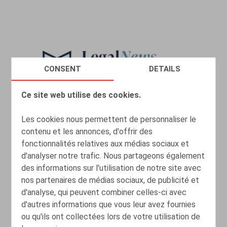
CONSENT
DETAILS
Ce site web utilise des cookies.
Les cookies nous permettent de personnaliser le
contenu et les annonces, d'offrir des
fonctionnalités relatives aux médias sociaux et
Webinar "Loontransparantie" (in
d'analyser notre trafic. Nous partageons également
samenwerking met
des informations sur l'utilisation de notre site avec
LegalNews/LegalLearning)
nos partenaires de médias sociaux, de publicité et
d'analyse, qui peuvent combiner celles-ci avec
EVÈNEMENTS
08.12.2026
-
08.12.2026
d'autres informations que vous leur avez fournies
ou qu'ils ont collectées lors de votre utilisation de
LIRE PLUS