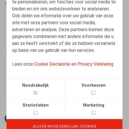
te personaliseren, om functies voor social media te
AUTEURS
bieden en om ons websiteverkeer te analyseren.
Ook delen we informatie over uw gebruik van onze
Veerle Van Keirsbilck
site met onze partners voor social media,
Counsel
adverteren en analyse. Deze partners kunnen deze
gegevens combineren met andere informatie die u
aan ze heeft verstrekt of die ze hebben verzameld
op basis van uw gebruik van hun services.
Lees onze
Cookie Declaratie
en
Privacy Verklaring
Sieglien Huyghe
Senior Associate
Noodzakelijk
Voorkeuren
Statistieken
Marketing
Facebook
Twitter
Linkedin
E-mail
ALLEEN NOODZAKELIJKE COOKIES