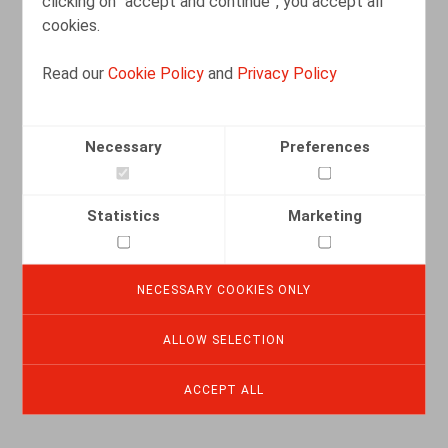
clicking on “accept and continue”, you accept all
cookies.
Read our
Cookie Policy
and
Privacy Policy
Necessary
Preferences
Statistics
Marketing
Het nieuwe bijzonder belastingstelsel
voor ingekomen belastingplichtigen en
NECESSARY COOKIES ONLY
onderzoekers
ALLOW SELECTION
14.01.2022
ACCEPT ALL
READ MORE