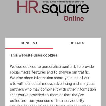
CONSENT
DETAILS
Le nouveau régime spécial d’imposition
pour les contribuables et les chercheurs
This website uses cookies
impatriés
We use cookies to personalise content, to provide
25.01.2022
social media features and to analyse our traffic.
We also share information about your use of our
site with our social media, advertising and analytics
READ MORE
partners who may combine it with other information
that you’ve provided to them or that they’ve
collected from your use of their services. By