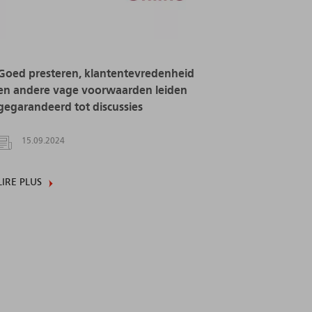
Goed presteren, klantentevredenheid
en andere vage voorwaarden leiden
gegarandeerd tot discussies
15.09.2024
LIRE PLUS