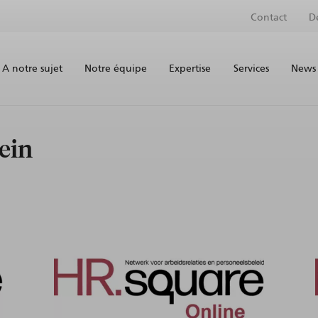
Contact
D
A notre sujet
Notre équipe
Expertise
Services
News 
ein