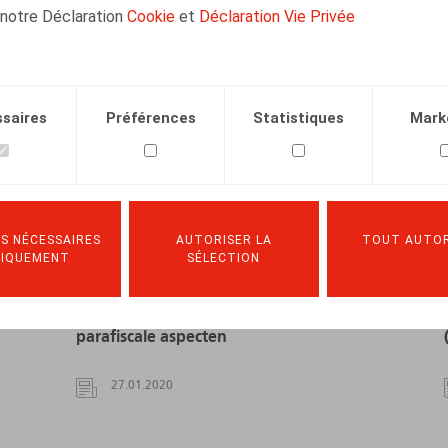
n
Het nieuwe bijzonder belastingstelsel
 notre Déclaration
Cookie
et
Déclaration Vie Privée
s
voor ingekomen belastingplichtigen en
onderzoekers
14.01.2022
saires
Préférences
Statistiques
Mark
LIRE PLUS
S NÉCESSAIRES
AUTORISER LA
TOUT AUTOR
NIQUEMENT
SÉLECTION
r
Bestuurdersbezoldigingen in
internationale context : fiscale en
parafiscale aspecten
27.01.2020