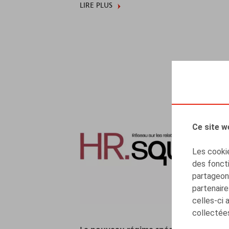
LIRE PLUS
Ce site w
Les cookie
des foncti
partageons
partenaire
celles-ci 
collectées