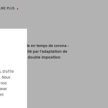
LIRE PLUS
Travail à domicile en temps de corona -
Impact fiscal limité par l’adaptation de
conventions de double imposition
12.11.2020
 d'offrir
c. Nous
 nos
biner
ont
LIRE PLUS