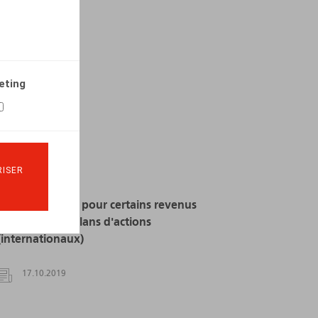
eting
ISER
Avantage fiscal pour certains revenus
provenant de plans d'actions
(internationaux)
17.10.2019