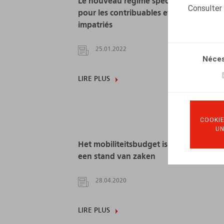
Le nouveau régime spécial d’impositio
Consulter
pour les contribuables et les chercheur
impatriés
25.01.2022
Néces
LIRE PLUS
COOKIE
U
Het mobiliteitsbudget is jarig - Tijd voo
een stand van zaken
28.04.2020
LIRE PLUS