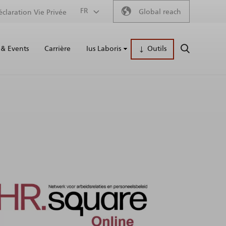
Secondary
FR
Global reach
éclaration Vie Privée
Main
menu
& Events
Carrière
Ius Laboris
Outils
RECHERCH
naviga