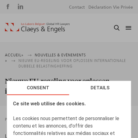
Social
S
Contact
Déclaration Vie Privée
media
m
Fil
ACCUEIL
NOUVELLES & EVÈNEMENTS
NIEUWE EU-REGELING VOOR OPLOSSEN INTERNATIONALE
d'Ariane
DUBBELE BELASTINGHEFFING
Nieuwe EU-regeling voor oplossen
CONSENT
DETAILS
internationale dubbele belastingheffing
Ce site web utilise des cookies.
Les cookies nous permettent de personnaliser le
PRESSROOM
02.10.2019
contenu et les annonces, d'offrir des
fonctionnalités relatives aux médias sociaux et
Lein, J., HR.square nr 192, sept 2019, p. 59