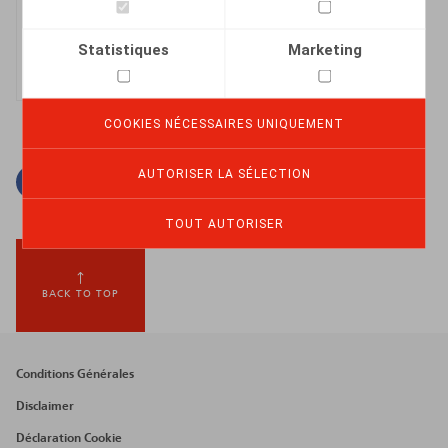
Collaborateur
Statistiques
Marketing
COOKIES NÉCESSAIRES UNIQUEMENT
AUTORISER LA SÉLECTION
Facebook
Twitter
Linkedin
Courriel
TOUT AUTORISER
BACK TO TOP
Footer
Conditions Générales
menu
Disclaimer
Déclaration Cookie