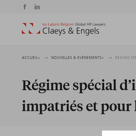
Social
media
Fil
ACCUEIL
NOUVELLES & EVÈNEMENTS
RÉGIME SP
d'Ariane
Régime spécial d’
impatriés et pour 