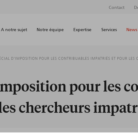
Contact
D
A notre sujet
Notre équipe
Expertise
Services
News 
ÉCIAL D’IMPOSITION POUR LES CONTRIBUABLES IMPATRIÉS ET POUR LES 
imposition pour les c
les chercheurs impatri