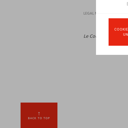
LEGAL MAGAZINES
COOKIE
U
Le Courrier Fiscal
, 20
BACK TO TOP