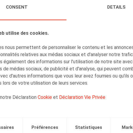
CONSENT
DETAILS
AUTEURS
Sylvie Dumortier
Tax Partner
eb utilise des cookies.
s nous permettent de personnaliser le contenu et les annonces,
onnalités relatives aux médias sociaux et d'analyser notre trafi
 également des informations sur l'utilisation de notre site avec
s de médias sociaux, de publicité et d'analyse, qui peuvent com
Jan Lein
avec d'autres informations que vous leur avez fournies ou qu'ils 
Counsel
 lors de votre utilisation de leurs services.
 notre Déclaration
Cookie
et
Déclaration Vie Privée
saires
Préférences
Statistiques
Mark