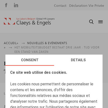
Social
S
Contact
Déclaration Vie Privée
media
m
Fil
ACCUEIL
NOUVELLES & EVÈNEMENTS
HET MOBILITEITSBUDGET BESTAAT DRIE JAAR : TIJD VOOR
d'Ariane
EEN STAND VAN ZAKEN
CONSENT
DETAILS
Het mobiliteitsbudget bestaat drie jaar :
Tijd voor een stand van zaken
Ce site web utilise des cookies.
Les cookies nous permettent de personnaliser le
contenu et les annonces, d'offrir des
LIVRES
14.04.2022
fonctionnalités relatives aux médias sociaux et
d'analyser notre trafic. Nous partageons également
Jan Lein, Kluwer, 2022, 95 p.
des informations sur l'utilisation de notre site avec