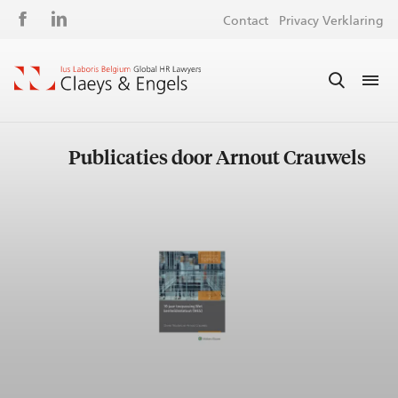
Social
S
Contact
Privacy Verklaring
media
m
Publicaties door Arnout Crauwels