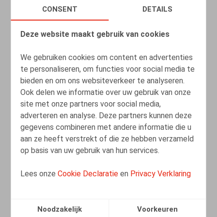
CONSENT
DETAILS
Deze website maakt gebruik van cookies
We gebruiken cookies om content en advertenties
LEES MEER
te personaliseren, om functies voor social media te
bieden en om ons websiteverkeer te analyseren.
Ook delen we informatie over uw gebruik van onze
Arbeidsovereenkomstenwet na 40
site met onze partners voor social media,
jaar...opnieuw anders bekeken / La loi
adverteren en analyse. Deze partners kunnen deze
du 3 juillet 1978 40 ans après... à
gegevens combineren met andere informatie die u
nouveau vue sous un angle différent
aan ze heeft verstrekt of die ze hebben verzameld
op basis van uw gebruik van hun services.
01.01.2018
Lees onze
Cookie Declaratie
en
Privacy Verklaring
LEES MEER
Noodzakelijk
Voorkeuren