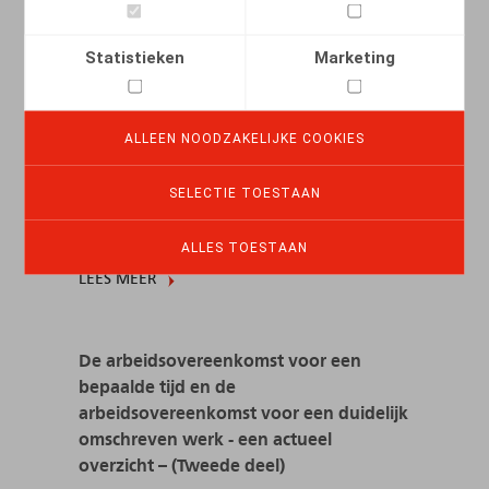
De arbeidsovereenkomst voor een
bepaalde tijd en de
Statistieken
Marketing
arbeidsovereenkomst voor een duidelijk
omschreven werk - een actueel
overzicht – (Eerste deel)
ALLEEN NOODZAKELIJKE COOKIES
07.07.2017
SELECTIE TOESTAAN
ALLES TOESTAAN
LEES MEER
De arbeidsovereenkomst voor een
bepaalde tijd en de
arbeidsovereenkomst voor een duidelijk
omschreven werk - een actueel
overzicht – (Tweede deel)